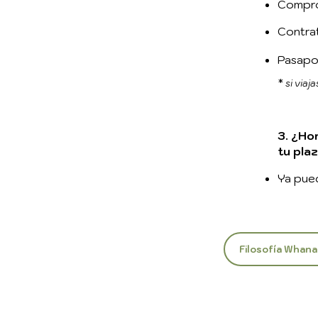
Comprob
Contra
Pasapo
*
si viaj
3. ¿Ho
tu plaz
Ya pue
Filosofía Whan