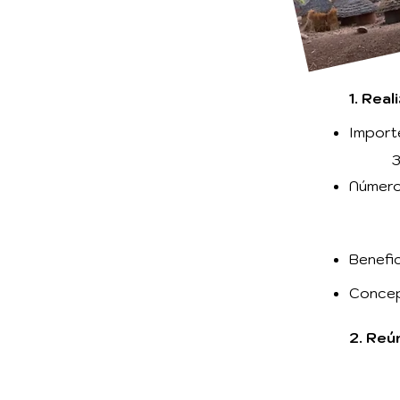
1. Real
Import
3
Número
Benefic
Concept
2. Reú