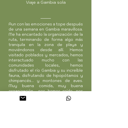
Viaje a Gambia sola
Aun con las emociones a tope después
de una semana en Gambia maravillosa.
Me ha encantado la organización de la
ruta, terminando de forma algo más
tranquila en la zona de playa y
moviéndonos desde allí. Hemos
visitado poblados y mercados, hemos
interactuado mucho con las
comunidades locales, hemos
disfrutado el río Gambia y su increíble
fauna, disfrutando de hipopótamos y
chimpancés... y montones de aves.
Muy buena comida, muy buena
organización… nos hemos reído, nos
han acompañado continuamente, el
buen rollo ha sido constante… he
saciado mi curiosidad en este país
único y además me he reído mucho!
Pensando en la siguiente aventura
Whanau!